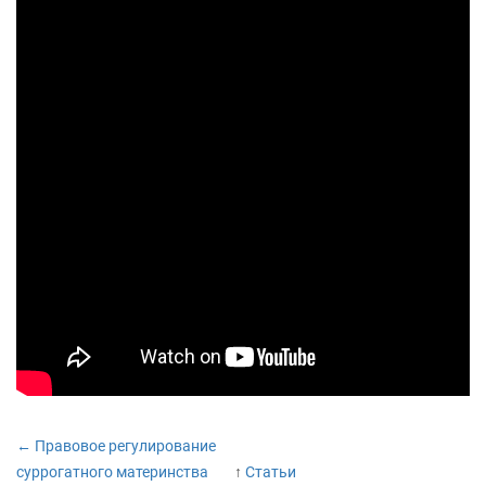
← Правовое регулирование
суррогатного материнства
↑
Статьи