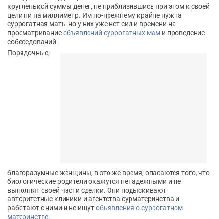
кругленькой суммы денег, не приблизившись при этом к своей
цели ни на миллиметр. Им по-прежнему крайне нужна
суррогатная мать, но у них уже нет сил и времени на
просматривание
объявлений суррогатных мам
и проведение
собеседований.
Порядочные,
благоразумные женщины, в это же время, опасаются того, что
биологические родители окажутся ненадежными и не
выполнят своей части сделки. Они подыскивают
авторитетные клиники и агентства сурматеринства и
работают с ними и не ищут
обьявления о суррогатном
материнстве
.